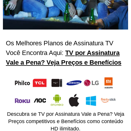
TV por Assinatura Vale a Pena?
Os Melhores Planos de Assinatura TV
Veja Preços e Benefícios
Você Encontra Aqui:
TV por Assinatura
Vale a Pena? Veja Preços e Benefícios
TV por Assinatura Vale a Pena? Veja Preços
e Benefícios exclusivos que transformam seu
entretenimento em casa.
Teste Grátis Agora
Descubra se TV por Assinatura Vale a Pena? Veja
Preços competitivos e Benefícios como conteúdo
HD ilimitado.