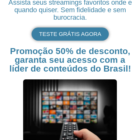
Assista seus
streamings
favoritos onde e
quando quiser. Sem fidelidade e sem
burocracia.
TESTE GRÁTIS AGORA
Promoção 50% de desconto,
garanta seu acesso com a
líder de conteúdos do Brasil!