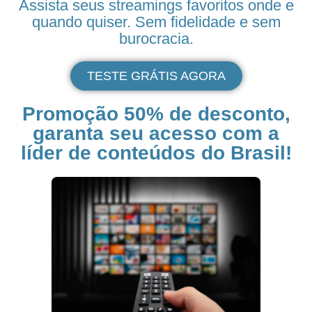
Assista seus
streamings
favoritos onde e
quando quiser. Sem fidelidade e sem
burocracia.
TESTE GRÁTIS AGORA
Promoção 50% de desconto,
garanta seu acesso com a
líder de conteúdos do Brasil!