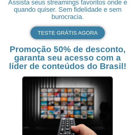
Assista seus
streamings
favoritos onde e
quando quiser. Sem fidelidade e sem
burocracia.
TESTE GRÁTIS AGORA
Promoção 50% de desconto,
garanta seu acesso com a
líder de conteúdos do Brasil!