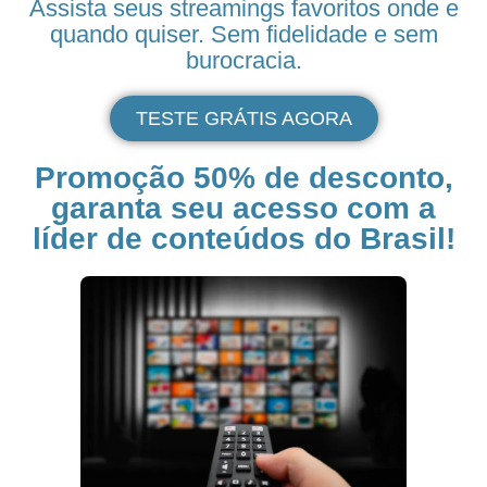
Assista seus
streamings
favoritos onde e
quando quiser. Sem fidelidade e sem
burocracia.
TESTE GRÁTIS AGORA
Promoção 50% de desconto,
garanta seu acesso com a
líder de conteúdos do Brasil!