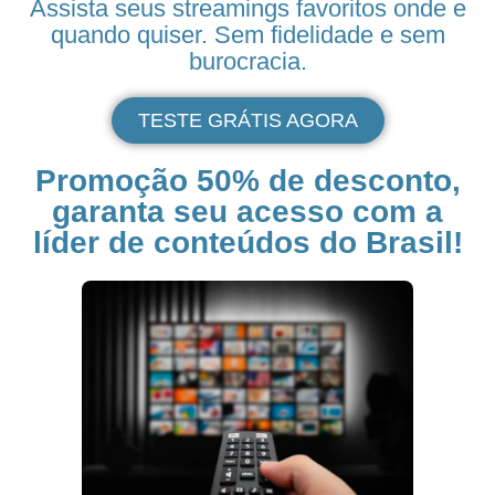
Assista seus
streamings
favoritos onde e
quando quiser. Sem fidelidade e sem
burocracia.
TESTE GRÁTIS AGORA
Promoção 50% de desconto,
garanta seu acesso com a
líder de conteúdos do Brasil!