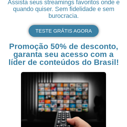
Assista seus
streamings
favoritos onde e
quando quiser. Sem fidelidade e sem
burocracia.
TESTE GRÁTIS AGORA
Promoção 50% de desconto,
garanta seu acesso com a
líder de conteúdos do Brasil!