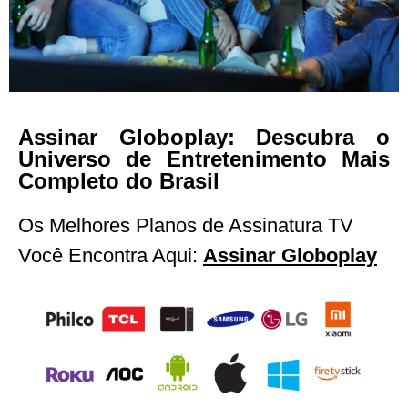
Assinar Globoplay
Assinar Globoplay: Descubra o
Universo de Entretenimento Mais
Completo do Brasil
Se você ama séries, filmes e novelas
brasileiras de sucesso, Assinar Globoplay é o
Os Melhores Planos de Assinatura TV
primeiro passo para maratonar tudo!
Você Encontra Aqui:
Assinar Globoplay
Teste Grátis Agora